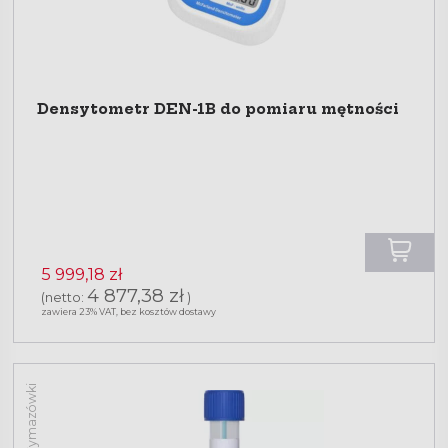
Densytometr DEN-1B do pomiaru mętności
5 999,18 zł
4 877,38 zł
(netto:
)
zawiera 23% VAT, bez kosztów dostawy
Wymazówki