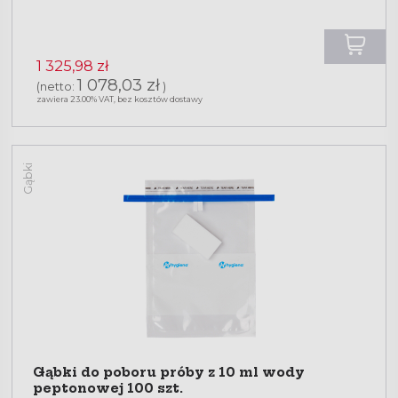
1 325,98 zł
1 078,03 zł
(netto:
)
zawiera 23.00% VAT, bez kosztów dostawy
Gąbki
Gąbki do poboru próby z 10 ml wody
peptonowej 100 szt.