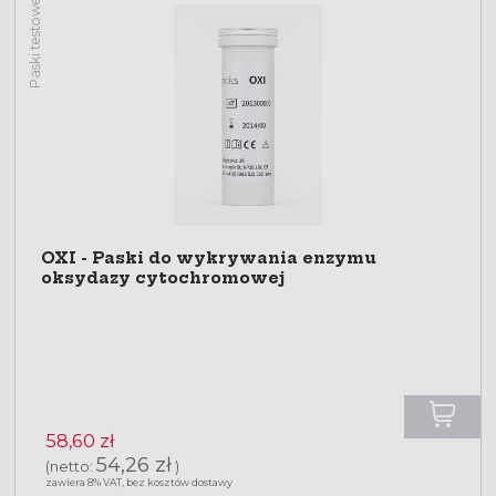
Paski testowe
OXI - Paski do wykrywania enzymu
oksydazy cytochromowej
58,60 zł
54,26 zł
(netto:
)
zawiera 8% VAT, bez kosztów dostawy