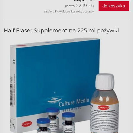
22,19 zł
do koszyka
(netto:
)
zawiera 8% VAT, bez kosztów dostawy
Half Fraser Supplement na 225 ml pożywki