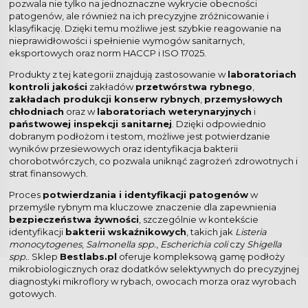
pozwala nie tylko na jednoznaczne wykrycie obecności
patogenów, ale również na ich precyzyjne zróżnicowanie i
klasyfikację. Dzięki temu możliwe jest szybkie reagowanie na
nieprawidłowości i spełnienie wymogów sanitarnych,
eksportowych oraz norm HACCP i ISO 17025.
Produkty z tej kategorii znajdują zastosowanie w
laboratoriach
kontroli jakości
zakładów
przetwórstwa rybnego
,
zakładach produkcji konserw rybnych
,
przemysłowych
chłodniach
oraz w
laboratoriach weterynaryjnych
i
państwowej inspekcji sanitarnej
. Dzięki odpowiednio
dobranym podłożom i testom, możliwe jest potwierdzanie
wyników przesiewowych oraz identyfikacja bakterii
chorobotwórczych, co pozwala uniknąć zagrożeń zdrowotnych i
strat finansowych.
Proces
potwierdzania i identyfikacji patogenów
w
przemyśle rybnym ma kluczowe znaczenie dla zapewnienia
bezpieczeństwa żywności
, szczególnie w kontekście
identyfikacji
bakterii wskaźnikowych
, takich jak
Listeria
monocytogenes
,
Salmonella spp.
,
Escherichia coli
czy
Shigella
spp.
. Sklep
Bestlabs.pl
oferuje kompleksową gamę podłoży
mikrobiologicznych oraz dodatków selektywnych do precyzyjnej
diagnostyki mikroflory w rybach, owocach morza oraz wyrobach
gotowych.