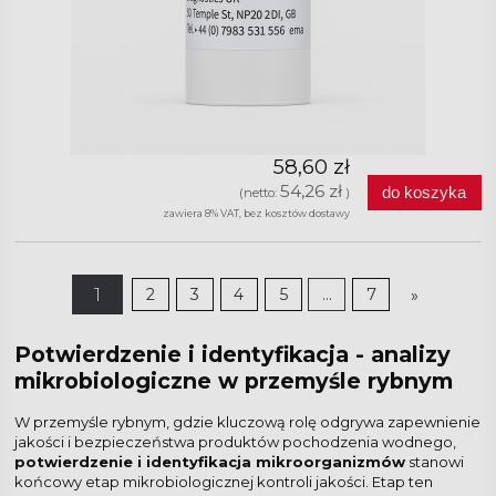
58,60 zł
54,26 zł
do koszyka
(netto:
)
zawiera 8% VAT, bez kosztów dostawy
1
2
3
4
5
...
7
»
Potwierdzenie i identyfikacja - analizy
mikrobiologiczne w przemyśle rybnym
W przemyśle rybnym, gdzie kluczową rolę odgrywa zapewnienie
jakości i bezpieczeństwa produktów pochodzenia wodnego,
potwierdzenie i identyfikacja mikroorganizmów
stanowi
końcowy etap mikrobiologicznej kontroli jakości. Etap ten