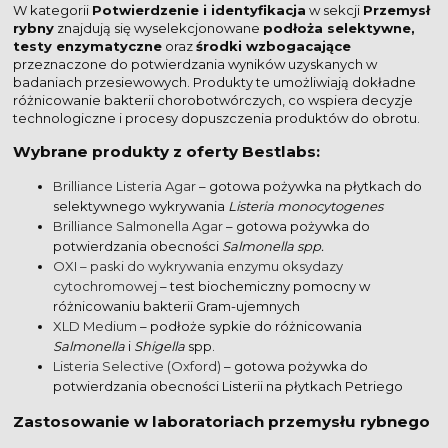
W kategorii
Potwierdzenie i identyfikacja
w sekcji
Przemysł
rybny
znajdują się wyselekcjonowane
podłoża selektywne,
testy enzymatyczne
oraz
środki wzbogacające
przeznaczone do potwierdzania wyników uzyskanych w
badaniach przesiewowych. Produkty te umożliwiają dokładne
różnicowanie bakterii chorobotwórczych, co wspiera decyzje
technologiczne i procesy dopuszczenia produktów do obrotu.
Wybrane produkty z oferty Bestlabs:
Brilliance Listeria Agar
– gotowa pożywka na płytkach do
selektywnego wykrywania
Listeria monocytogenes
Brilliance Salmonella Agar
– gotowa pożywka do
potwierdzania obecności
Salmonella spp.
OXI – paski do wykrywania enzymu oksydazy
cytochromowej
– test biochemiczny pomocny w
różnicowaniu bakterii Gram-ujemnych
XLD Medium
– podłoże sypkie do różnicowania
Salmonella
i
Shigella
spp.
Listeria Selective (Oxford)
– gotowa pożywka do
potwierdzania obecności Listerii na płytkach Petriego
Zastosowanie w laboratoriach przemysłu rybnego