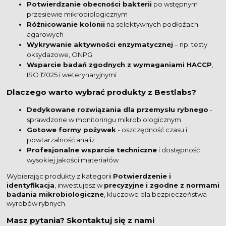
Potwierdzanie obecności bakterii
po wstępnym
przesiewie mikrobiologicznym
Różnicowanie kolonii
na selektywnych podłożach
agarowych
Wykrywanie aktywności enzymatycznej
– np. testy
oksydazowe, ONPG
Wsparcie badań zgodnych z wymaganiami HACCP
,
ISO 17025 i weterynaryjnymi
Dlaczego warto wybrać produkty z Bestlabs?
Dedykowane rozwiązania dla przemysłu rybnego
-
sprawdzone w monitoringu mikrobiologicznym
Gotowe formy pożywek
- oszczędność czasu i
powtarzalność analiz
Profesjonalne wsparcie techniczne
i dostępność
wysokiej jakości materiałów
Wybierając produkty z kategorii
Potwierdzenie i
identyfikacja
, inwestujesz w
precyzyjne i zgodne z normami
badania mikrobiologiczne
, kluczowe dla bezpieczeństwa
wyrobów rybnych.
Masz pytania? Skontaktuj się z nami