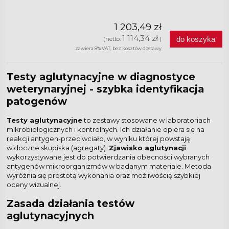
1 203,49 zł
1 114,34 zł
do koszyka
(netto:
)
zawiera 8% VAT, bez kosztów dostawy
Testy aglutynacyjne w diagnostyce
weterynaryjnej - szybka identyfikacja
patogenów
Testy aglutynacyjne
to zestawy stosowane w laboratoriach
mikrobiologicznych i kontrolnych. Ich działanie opiera się na
reakcji antygen-przeciwciało, w wyniku której powstają
widoczne skupiska (agregaty).
Zjawisko aglutynacji
wykorzystywane jest do potwierdzania obecności wybranych
antygenów mikroorganizmów w badanym materiale. Metoda
wyróżnia się prostotą wykonania oraz możliwością szybkiej
oceny wizualnej.
Zasada działania testów
aglutynacyjnych