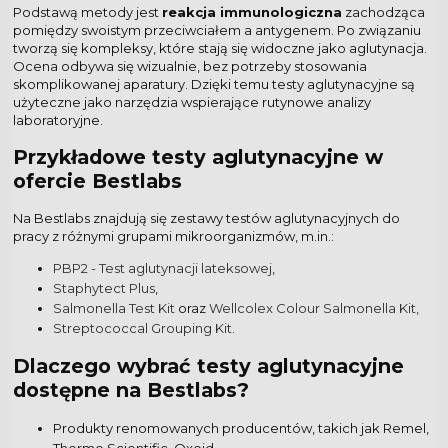
Podstawą metody jest
reakcja immunologiczna
zachodząca
pomiędzy swoistym przeciwciałem a antygenem. Po związaniu
tworzą się kompleksy, które stają się widoczne jako aglutynacja.
Ocena odbywa się wizualnie, bez potrzeby stosowania
skomplikowanej aparatury. Dzięki temu testy aglutynacyjne są
użyteczne jako narzędzia wspierające rutynowe analizy
laboratoryjne.
Przykładowe testy aglutynacyjne w
ofercie Bestlabs
Na Bestlabs znajdują się zestawy testów aglutynacyjnych do
pracy z różnymi grupami mikroorganizmów, m.in.:
PBP2 - Test aglutynacji lateksowej
,
Staphytect Plus
,
Salmonella Test Kit
oraz
Wellcolex Colour Salmonella Kit,
Streptococcal Grouping Kit
.
Dlaczego wybrać testy aglutynacyjne
dostępne na Bestlabs?
Produkty renomowanych producentów, takich jak Remel,