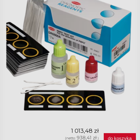
1 013,48 zł
938,41 zł
do koszyka
(netto:
)