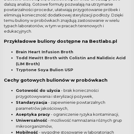
dalszą analizą. Gotowe formuły pozwalają na utrzymanie
powtarzalności procedur, ułatwiają przygotowanie próbek i
eliminują konieczność dodatkowej sterylizacji podłoży. Dzięki
temu buliony w probówkach znajdują zastosowanie w wielu
typach laboratoriów, w tym w pracach terenowych i
edukacyjnych.
Przykładowe buliony dostępne na Bestlabs.pl
Brain Heart Infusion Broth
Todd Hewitt Broth with Colistin and Nalidixic Acid
(LIM Broth)
Tryptone Soya Bulion USP
Cechy gotowych bulionów w probówkach
Gotowość do użycia
- brak konieczności
przygotowywania i sterylizacji pożywek,
Standaryzacja
- zapewnienie powtarzalnych
parametrów jakościowych,
Aseptyka pracy
- ograniczenie ryzyka kontaminacji,
Uniwersalność
- możliwość namnażania różnych grup
mikroorganizmów,
Mobilność
- wygodne stosowanie w laboratoriach