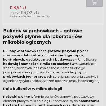
128,54 zł
119,02 zł
(netto:
)
zawiera 8% VAT, bez kosztów dostawy
Buliony w probówkach - gotowe
pożywki płynne dla laboratoriów
mikrobiologicznych
Buliony w probówkach
to
gotowe pożywki płynne
stosowane w
laboratoriach mikrobiologicznych,
kontrolnych, dydaktycznych i badawczych
. Umożliwiają
hodowlę i namnażanie mikroorganizmów
w warunkach
standaryzowanych, bez konieczności samodzielnego
przygotowywania podłoży. Zamknięcie w
sterylnych
probówkach jednorazowych
sprzyja zachowaniu aseptyki i
ogranicza ryzyko zanieczyszczeń podczas pracy laboratoryjnej.
Rola bulionów w mikrobiologii
Pożywki płynne
w formie bulionów stanowią podstawowy
element pracy w mikrobiologii. Stosowane są do
namnażania
bakterii tlenowych, beztlenowych oraz drożdży
przed