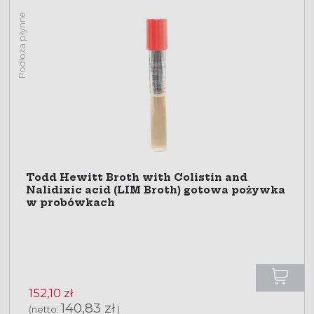
Podłoża płynne
Todd Hewitt Broth with Colistin and
Nalidixic acid (LIM Broth) gotowa pożywka
w probówkach
152,10 zł
140,83 zł
(netto:
)