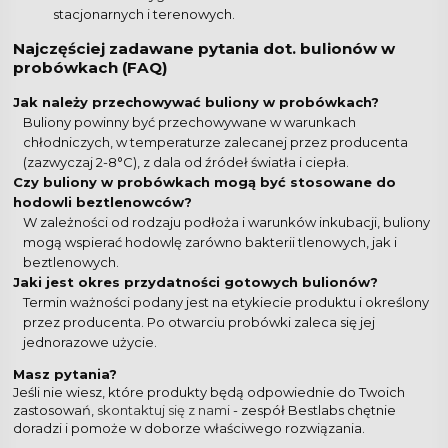
stacjonarnych i terenowych.
Najczęściej zadawane pytania dot. bulionów w
probówkach (FAQ)
Jak należy przechowywać buliony w probówkach?
Buliony powinny być przechowywane w warunkach
chłodniczych, w temperaturze zalecanej przez producenta
(zazwyczaj 2-8°C), z dala od źródeł światła i ciepła.
Czy buliony w probówkach mogą być stosowane do
hodowli beztlenowców?
W zależności od rodzaju podłoża i warunków inkubacji, buliony
mogą wspierać hodowlę zarówno bakterii tlenowych, jak i
beztlenowych.
Jaki jest okres przydatności gotowych bulionów?
Termin ważności podany jest na etykiecie produktu i określony
przez producenta. Po otwarciu probówki zaleca się jej
jednorazowe użycie.
Masz pytania?
Jeśli nie wiesz, które produkty będą odpowiednie do Twoich
zastosowań,
skontaktuj się z nami
- zespół Bestlabs chętnie
doradzi i pomoże w doborze właściwego rozwiązania.