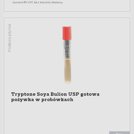
zawiera 8% VAT, bez kosztów dostawy
Podłoża płynne
Tryptone Soya Bulion USP gotowa
pożywka w probówkach