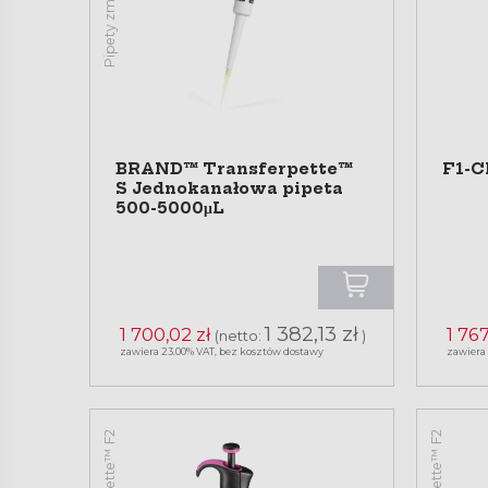
BRAND™ Transferpette™
F1-C
S Jednokanałowa pipeta
500-5000μL
1 382,13 zł
1 700,02 zł
1 767
(netto:
)
zawiera 23.00% VAT, bez kosztów dostawy
zawiera