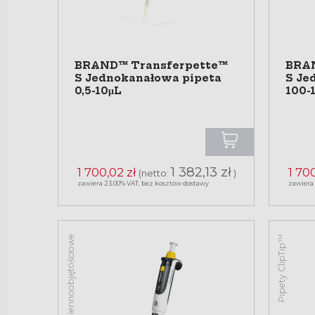
BRAND™ Transferpette™
BRAN
S Jednokanałowa pipeta
S Je
0,5-10μL
100-
1 382,13 zł
1 700,02 zł
1 700
(netto:
)
zawiera 23.00% VAT, bez kosztów dostawy
zawiera
Pipety zmiennoobjętościowe
Pipety ClipTip™