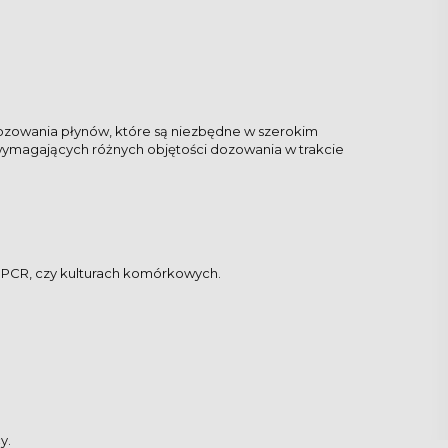
dozowania płynów, które są niezbędne w szerokim
ń wymagających różnych objętości dozowania w trakcie
 PCR, czy kulturach komórkowych.
y.