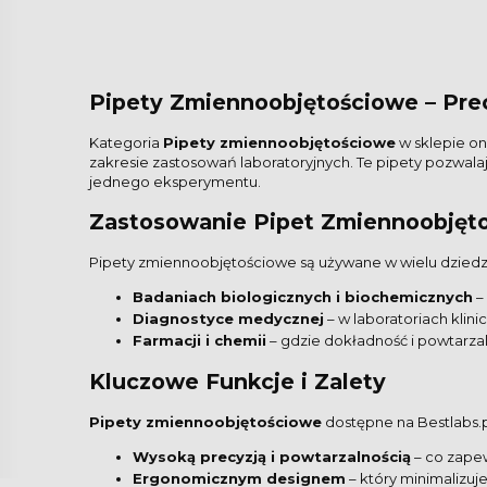
Pipety Zmiennoobjętościowe – Pre
Kategoria
Pipety zmiennoobjętościowe
w sklepie on
zakresie zastosowań laboratoryjnych. Te pipety pozwala
jednego eksperymentu.
Zastosowanie Pipet Zmiennoobjęt
Pipety zmiennoobjętościowe są używane w wielu dziedzi
Badaniach biologicznych i biochemicznych
–
Diagnostyce medycznej
– w laboratoriach kli
Farmacji i chemii
– gdzie dokładność i powtarza
Kluczowe Funkcje i Zalety
Pipety zmiennoobjętościowe
dostępne na Bestlabs.pl
Wysoką precyzją i powtarzalnością
– co zape
Ergonomicznym designem
– który minimalizuj