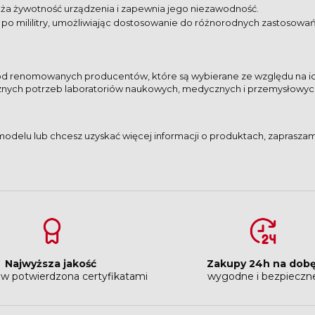
uża żywotność urządzenia i zapewnia jego niezawodność.
 po mililitry, umożliwiając dostosowanie do różnorodnych zastosowań
od renomowanych producentów, które są wybierane ze względu na i
cznych potrzeb laboratoriów naukowych, medycznych i przemysłowyc
delu lub chcesz uzyskać więcej informacji o produktach, zaprasza
Najwyższa jakość
Zakupy 24h na dob
w potwierdzona certyfikatami
wygodne i bezpieczn