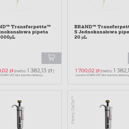
D™ Transferpette™
BRAND™ Transferpet
dnokanałowa pipeta
S Jednokanałowa pipe
1000μL
20 μL
1 382,13 zł
1 382,
,02 zł
1 700,02 zł
(netto:
)
(netto:
 23.00% VAT, bez kosztów dostawy
zawiera 23.00% VAT, bez kosztów dostaw
Pipety ClipTip™