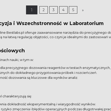
1
2
3
4
5
»
cyzja i Wszechstronność w Laboratorium
line Bestlabs.pl oferuje zaawansowane narzędzia do precyzyjnego 
ją na łatwą regulację objętości, co czyni je idealnymi do zastosowa
ościowych
nach nauki, w tym w:
 dla precyzyjnego dozowania reagentów w testach enzymatycznych,
nicznych do dokładnego przygotowania próbek i rozcieńczeń.
lność dozowania są kluczowe dla wyników analiz.
 charakteryzują się:
wnia dokładność eksperymentalną i wiarygodność wyników.
e ryzyko zmęczenia i błędów operacyjnych podczas długotrwałej prac