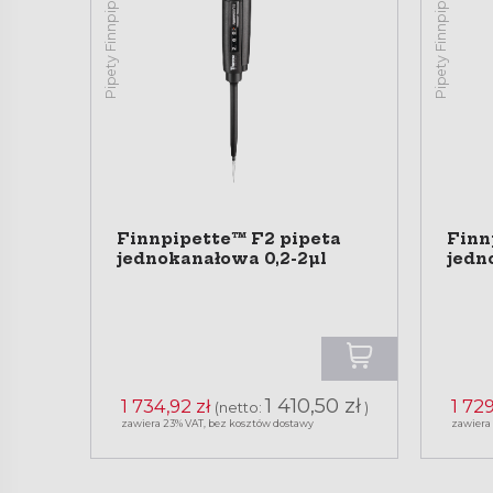
Pipety Finnpipette™ F2
Pipety Finnpipette™ F2
Finnpipette™ F2 pipeta
Finn
jednokanałowa 0,2-2µl
jedn
1 410,50 zł
1 734,92 zł
1 729
(netto:
)
zawiera 23% VAT, bez kosztów dostawy
zawiera