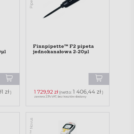
Finnpipette™ F2 pipeta
0µl
jednokanałowa 2-20µl
1 zł
1 406,44 zł
1 729,92 zł
)
(netto:
)
zawiera 23% VAT, bez kosztów dostawy