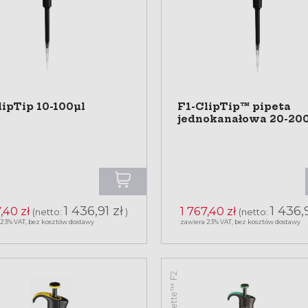
lipTip 10-100µl
F1-ClipTip™ pipeta
jednokanałowa 20-20
1 436,91 zł
1 436,9
,40 zł
1 767,40 zł
(netto:
)
(netto:
 23% VAT, bez kosztów dostawy
zawiera 23% VAT, bez kosztów dostawy