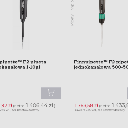
Pipety Finnpipette™ F2
pipette™ F2 pipeta
Finnpipette™ F2 pipe
okanałowa 1-10µl
jednokanałowa 500-5
1 406,44 zł
1 433,
,92 zł
1 763,58 zł
(netto:
)
(netto:
 23% VAT, bez kosztów dostawy
zawiera 23% VAT, bez kosztów dostawy