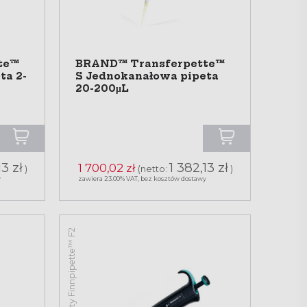
te™
BRAND™ Transferpette™
ta 2-
S Jednokanałowa pipeta
20-200μL
13 zł
1 382,13 zł
1 700,02 zł
)
(netto:
)
y
zawiera 23.00% VAT, bez kosztów dostawy
Pipety Finnpipette™ F2