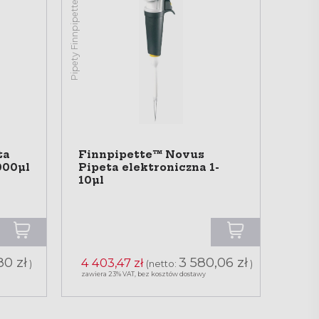
Pipety Finnpipette™ Novus
ta
Finnpipette™ Novus
000µl
Pipeta elektroniczna 1-
10µl
80 zł
3 580,06 zł
4 403,47 zł
)
(netto:
)
zawiera 23% VAT, bez kosztów dostawy