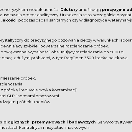
czone ryzykiem niedokładności.
Dilutory
umożliwiają
precyzyjne od
z usprawnia proces analityczny. Urządzenia te są szczególnie przydat
 jakości
, podczas badań sanitarnych czy w diagnostyce weterynaryjn
rystaltyczny do precyzyjnego dozowania cieczy w warunkach laborat
apewniający szybkie i powtarzalne rozcieńczanie próbek.
 zwiększonej wydajności, obsługujący rozcieńczanie do 5000 g.
ce pracę z dużymi próbkami, w tym BagOpen 3500 i tacka ociekowa.
 mieszanie próbek.
zcieńczania.
 z próbką i redukcja ryzyka kontaminacji.
ami GLP i normami branżowymi.
rodzajami próbek i mediów.
obiologicznych, przemysłowych i badawczych
. Są wykorzystywan
dnostkach kontrolnych i instytutach naukowych.