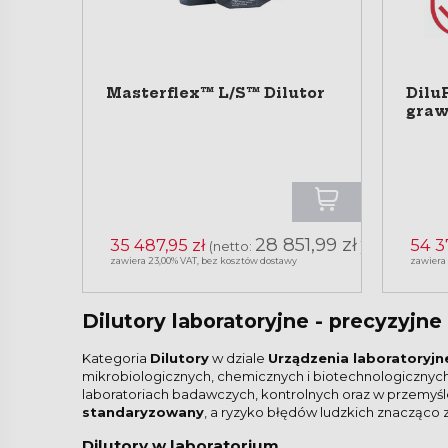
Masterflex™ L/S™ Dilutor
Dilu
graw
28 851,99 zł
35 487,95 zł
54 3
(netto:
)
zawiera 23,00% VAT, bez kosztów dostawy
zawiera
Dilutory laboratoryjne - precyzyjn
Kategoria
Dilutory
w dziale
Urządzenia laboratoryjn
mikrobiologicznych, chemicznych i biotechnologicznyc
laboratoriach badawczych, kontrolnych oraz w przemyś
standaryzowany
, a ryzyko błędów ludzkich znacząco
Dilutory w laboratorium