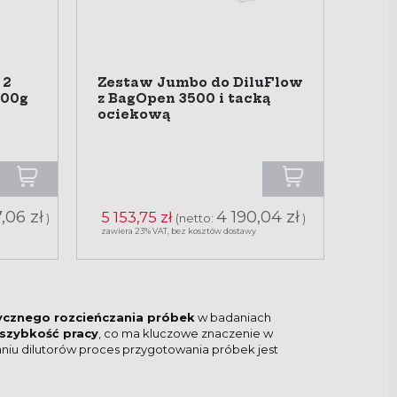
 2
Zestaw Jumbo do DiluFlow
000g
z BagOpen 3500 i tacką
ociekową
7,06 zł
4 190,04 zł
5 153,75 zł
)
(netto:
)
zawiera 23% VAT, bez kosztów dostawy
cznego rozcieńczania próbek
w badaniach
 szybkość pracy
, co ma kluczowe znaczenie w
niu dilutorów proces przygotowania próbek jest