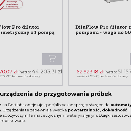
Flow Pro dilutor
DiluFlow Pro dilutor z
imetryczny z 1 pompą
pompami - waga do 5
44 203,31 zł
51 15
70,07 zł
62 923,18 zł
(netto:
)
(netto:
 23% VAT, bez kosztów dostawy
zawiera 23% VAT, bez kosztów dostawy
e urządzenia do przygotowania próbek
e
na Bestlabs obejmuje specjalistyczne sprzęty służące do
automaty
h. Urządzenia te zapewniają wysoką
powtarzalność, dokładność i
le spożywczym, farmaceutycznym i weterynaryjnym. Dzięki zastosowa
 zredukowane.