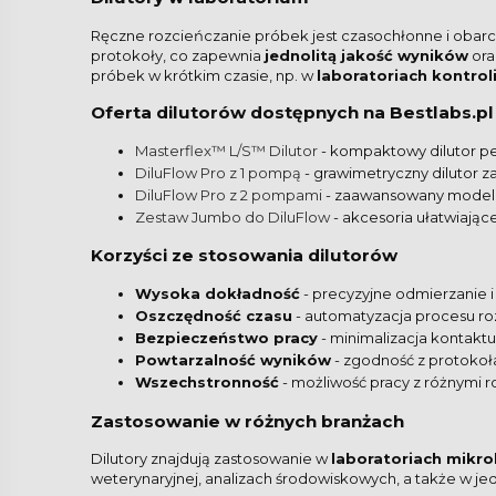
Ręczne rozcieńczanie próbek jest czasochłonne i obar
protokoły, co zapewnia
jednolitą jakość wyników
ora
próbek w krótkim czasie, np. w
laboratoriach kontroli
Oferta dilutorów dostępnych na Bestlabs.pl
Masterflex™ L/S™ Dilutor
- kompaktowy dilutor pe
DiluFlow Pro z 1 pompą
- grawimetryczny dilutor z
DiluFlow Pro z 2 pompami
- zaawansowany model o
Zestaw Jumbo do DiluFlow
- akcesoria ułatwiają
Korzyści ze stosowania dilutorów
Wysoka dokładność
- precyzyjne odmierzanie i
Oszczędność czasu
- automatyzacja procesu ro
Bezpieczeństwo pracy
- minimalizacja kontaktu
Powtarzalność wyników
- zgodność z protokoł
Wszechstronność
- możliwość pracy z różnymi 
Zastosowanie w różnych branżach
Dilutory znajdują zastosowanie w
laboratoriach mikr
weterynaryjnej, analizach środowiskowych, a także w je