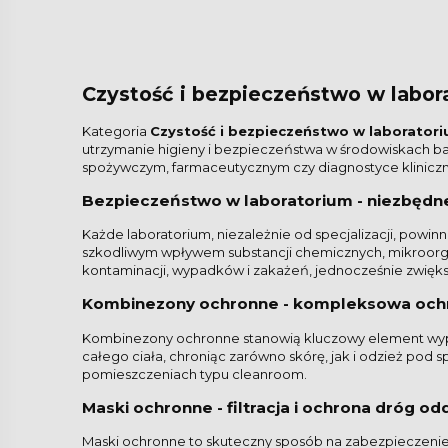
Czystość i bezpieczeństwo w labo
Kategoria
Czystość i bezpieczeństwo w laborator
utrzymanie higieny i bezpieczeństwa w środowiskach ba
spożywczym, farmaceutycznym czy diagnostyce kliniczn
Bezpieczeństwo w laboratorium - niezbęd
Każde laboratorium, niezależnie od specjalizacji, po
szkodliwym wpływem substancji chemicznych, mikroorg
kontaminacji, wypadków i zakażeń, jednocześnie zwięk
Kombinezony ochronne - kompleksowa ochr
Kombinezony ochronne stanowią kluczowy element wypos
całego ciała, chroniąc zarówno skórę, jak i odzież pod
pomieszczeniach typu cleanroom.
Maski ochronne - filtracja i ochrona dróg 
Maski ochronne to skuteczny sposób na zabezpieczeni