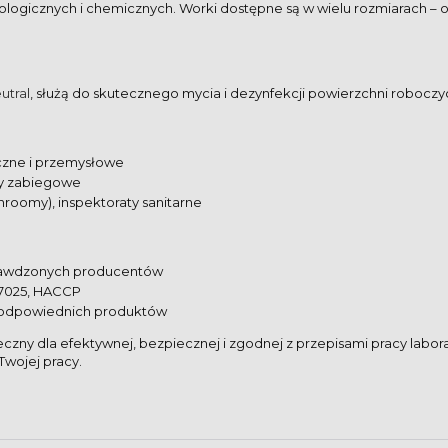
ologicznych i chemicznych. Worki dostępne są w wielu rozmiarach – o
utral
, służą do skutecznego mycia i dezynfekcji powierzchni roboczy
iczne i przemysłowe
ety zabiegowe
nroomy), inspektoraty sanitarne
awdzonych producentów
17025, HACCP
odpowiednich produktów
ny dla efektywnej, bezpiecznej i zgodnej z przepisami pracy labor
wojej pracy.