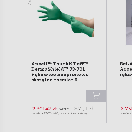
Ansell™ TouchNTuff™
Bel-
DermaShield™ 73-701
Acce
Rękawice neoprenowe
ręka
sterylne rozmiar 9
1 871,11 zł
2 301,47 zł
6 731
(netto:
)
zawiera 23.00% VAT, bez kosztów dostawy
zawiera