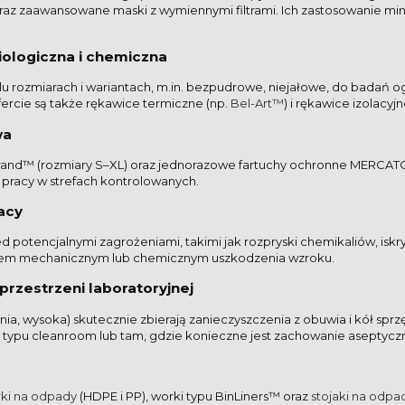
) oraz zaawansowane maski z wymiennymi filtrami. Ich zastosowanie min
ologiczna i chemiczna
u rozmiarach i wariantach, m.in. bezpudrowe, niejałowe, do badań og
rcie są także rękawice termiczne (np.
Bel-Art™
) i rękawice izolac
wa
rand™ (rozmiary S–XL) oraz jednorazowe fartuchy ochronne MERCAT
pracy w strefach kontrolowanych.
acy
d potencjalnymi zagrożeniami, takimi jak rozpryski chemikaliów, is
ykiem mechanicznym lub chemicznym uszkodzenia wzroku.
przestrzeni laboratoryjnej
, wysoka) skutecznie zbierają zanieczyszczenia z obuwia i kół sprzęt
typu cleanroom lub tam, gdzie konieczne jest zachowanie aseptycz
ki na odpady
(HDPE i PP), worki typu BinLiners™ oraz
stojaki na odpa