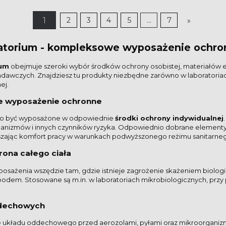
1
2
3
4
5
...
7
»
ratorium - kompleksowe wyposażenie ochr
ium
obejmuje szeroki wybór środków ochrony osobistej, materiałów e
dawczych. Znajdziesz tu produkty niezbędne zarówno w laboratoriach
ej.
ne wyposażenie ochronne
winno być wyposażone w odpowiednie
środki ochrony indywidualnej
anizmów i innych czynników ryzyka. Odpowiednio dobrane elementy
szając komfort pracy w warunkach podwyższonego reżimu sanitarne
ona całego ciała
ażenia wszędzie tam, gdzie istnieje zagrożenie skażeniem biologi
 spodem. Stosowane są m.in. w laboratoriach mikrobiologicznych, prz
oddechowych
e układu oddechowego przed aerozolami, pyłami oraz mikroorganiz