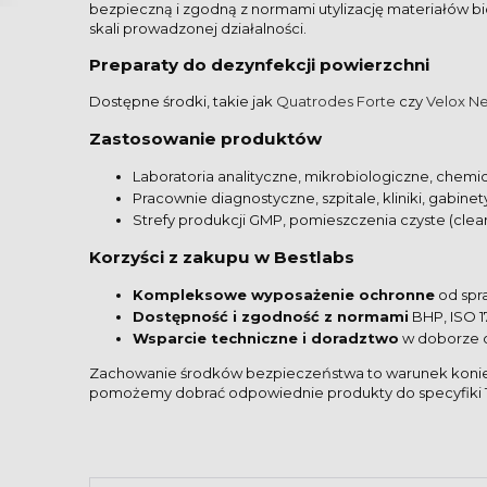
bezpieczną i zgodną z normami utylizację materiałów bi
skali prowadzonej działalności.
Preparaty do dezynfekcji powierzchni
Dostępne środki, takie jak
Quatrodes Forte
czy
Velox Ne
Zastosowanie produktów
Laboratoria analityczne, mikrobiologiczne, chem
Pracownie diagnostyczne, szpitale, kliniki, gabin
Strefy produkcji GMP, pomieszczenia czyste (clea
Korzyści z zakupu w Bestlabs
Kompleksowe wyposażenie ochronne
od spr
Dostępność i zgodność z normami
BHP, ISO 
Wsparcie techniczne i doradztwo
w doborze 
Zachowanie środków bezpieczeństwa to warunek koniecz
pomożemy dobrać odpowiednie produkty do specyfiki T