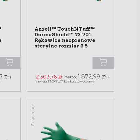
™
Ansell™ TouchNTuff™
DermaShield™ 73-701
e
Rękawice neoprenowe
sterylne rozmiar 6,5
5 zł
1 872,98 zł
2 303,76 zł
)
(netto:
)
y
zawiera 23.00% VAT, bez kosztów dostawy
Clean room