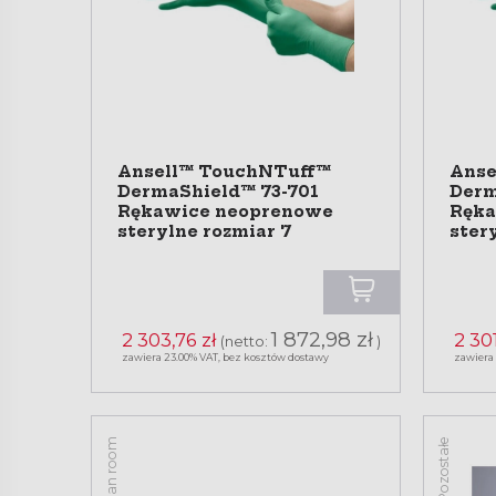
Ansell™ TouchNTuff™
Anse
DermaShield™ 73-701
Derm
Rękawice neoprenowe
Ręka
sterylne rozmiar 7
ster
1 872,98 zł
2 303,76 zł
2 301
(netto:
)
zawiera 23.00% VAT, bez kosztów dostawy
zawiera
Clean room
Pozostałe