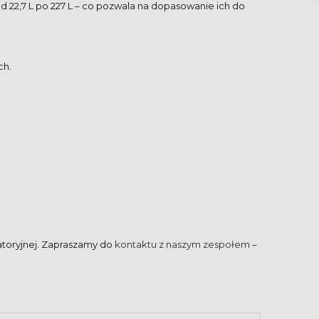
d 22,7 L po 227 L – co pozwala na dopasowanie ich do
ch.
atoryjnej. Zapraszamy do
kontaktu z naszym zespołem
–