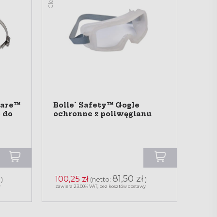
ware™
Bolle´ Safety™ Gogle
 do
ochronne z poliwęglanu
81,50 zł
100,25 zł
)
(netto:
)
y
zawiera 23.00% VAT, bez kosztów dostawy