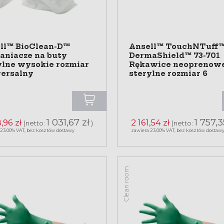
ll™ BioClean-D™
Ansell™ TouchNTuff
aniacze na buty
DermaShield™ 73-701
ylne wysokie rozmiar
Rękawice neoprenow
ersalny
sterylne rozmiar 6
1 031,67 zł
1 757,3
,96 zł
2 161,54 zł
(netto:
)
(netto:
 23.00% VAT, bez kosztów dostawy
zawiera 23.00% VAT, bez kosztów dostaw
Clean room