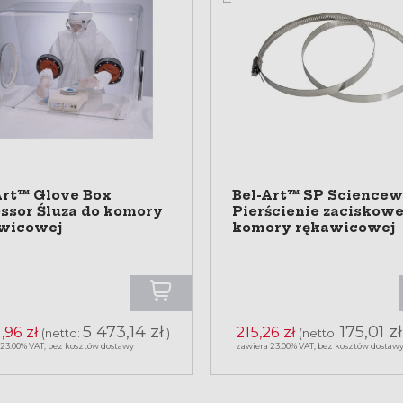
Art™ Glove Box
Bel-Art™ SP Science
ssor Śluza do komory
Pierścienie zaciskowe
wicowej
komory rękawicowej
5 473,14 zł
175,01 zł
,96 zł
215,26 zł
(netto:
)
(netto:
 23.00% VAT, bez kosztów dostawy
zawiera 23.00% VAT, bez kosztów dostaw