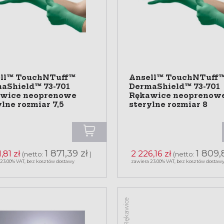
ll™ TouchNTuff™
Ansell™ TouchNTuff
aShield™ 73-701
DermaShield™ 73-701
wice neoprenowe
Rękawice neoprenow
ylne rozmiar 7,5
sterylne rozmiar 8
1 871,39 zł
1 809,
,81 zł
2 226,16 zł
(netto:
)
(netto:
 23.00% VAT, bez kosztów dostawy
zawiera 23.00% VAT, bez kosztów dostaw
Rękawice