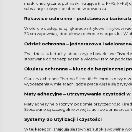
maski chirurgiczne, półmaski filtrujące (np. FFP2, FFP3
substancje toksyczne obecne w powietrzu.
Rękawice ochronne - podstawowa bariera bi
W ofercie dostępne są
rękawice nitrylowe Nitrylex
w wiel
30 cm
zapewniają dodatkową ochronę nadgarstka. W ofe
Odzież ochronna – jednorazowa i wielorazo
Znajdziesz tu
fartuchy laboratoryjne
bawełniane Fisherb
stosowane do zabezpieczenia włosów i ramion podczas 
Okulary ochronne – klucz do bezpiecznej pr
Okulary ochronne Thermo Scientific™
chronią oczy prze
wyposażenia w miejscach, gdzie praca wiąże się z ryz
Maty adhezyjne – utrzymywanie czystości w 
Maty adhezyjne
o różnym poziomie przyczepności (średnia
Stosowane są szczególnie w wejściach do pomieszczeń 
Systemy do utylizacji i czystości
W tej kategorii znajdują się również
autoklawowalne wor