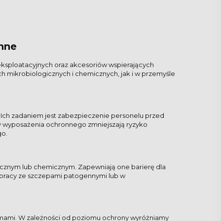
onne
ksploatacyjnych oraz akcesoriów wspierających
 mikrobiologicznych i chemicznych, jak i w przemyśle
. Ich zadaniem jest zabezpieczenie personelu przed
 wyposażenia ochronnego zmniejszają ryzyko
go.
cznym lub chemicznym. Zapewniają one barierę dla
y pracy ze szczepami patogennymi lub w
mami. W zależności od poziomu ochrony wyróżniamy