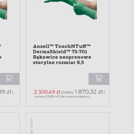
™
Ansell™ TouchNTuff™
DermaShield™ 73-701
e
Rękawice neoprenowe
sterylne rozmiar 8,5
89 zł
1 870,32 zł
2 300,49 zł
)
(netto:
)
y
zawiera 23.00% VAT, bez kosztów dostawy
Clean room