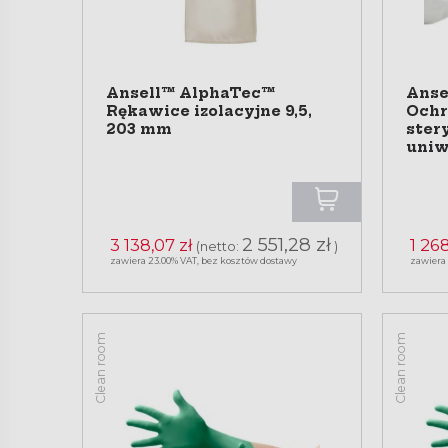
Ansell™ AlphaTec™
Anse
Rękawice izolacyjne 9,5,
Ochr
203 mm
ster
uniw
2 551,28 zł
3 138,07 zł
1 268
(netto:
)
zawiera 23.00% VAT, bez kosztów dostawy
zawiera
Clean room
Clean room