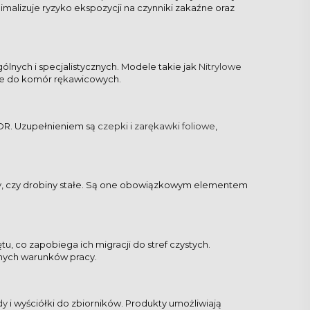
imalizuje ryzyko ekspozycji na czynniki zakaźne oraz
ólnych i specjalistycznych. Modele takie jak
Nitrylowe
yjne do komór rękawicowych.
OR. Uzupełnieniem są
czepki
i
zarękawki foliowe
,
kry, czy drobiny stałe. Są one obowiązkowym elementem
u, co zapobiega ich migracji do stref czystych.
nych warunków pracy.
dy
i wyściółki do zbiorników. Produkty umożliwiają