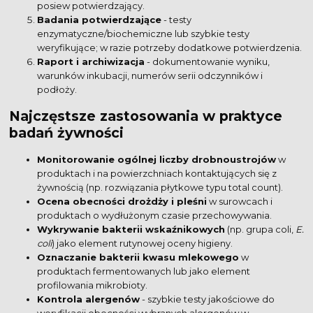
posiew potwierdzający.
Badania potwierdzające
- testy
enzymatyczne/biochemiczne lub szybkie testy
weryfikujące; w razie potrzeby dodatkowe potwierdzenia.
Raport i archiwizacja
- dokumentowanie wyniku,
warunków inkubacji, numerów serii odczynników i
podłoży.
Najczęstsze zastosowania w praktyce
badań żywności
Monitorowanie ogólnej liczby drobnoustrojów
w
produktach i na powierzchniach kontaktujących się z
żywnością (np. rozwiązania płytkowe typu total count).
Ocena obecności drożdży i pleśni
w surowcach i
produktach o wydłużonym czasie przechowywania.
Wykrywanie bakterii wskaźnikowych
(np. grupa coli,
E.
coli
) jako element rutynowej oceny higieny.
Oznaczanie bakterii kwasu mlekowego
w
produktach fermentowanych lub jako element
profilowania mikrobioty.
Kontrola alergenów
- szybkie testy jakościowe do
weryfikacji obecności wybranych alergenów w