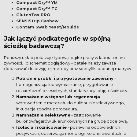
Compact Dry™ YM
Compact Dry™ TC
GlutenTox PRO
SENSIStrip Cashew
Contam Swab Yeast/Moulds
Jak łączyć podkategorie w spójną
ścieżkę badawczą?
Poniższy układ pokazuje typową logikę pracy w laboratorium
żywności. To schemat poglądowy - detale należy zawsze
dopasować do przyjętej metody oraz specyfiki badanej matrycy:
Pobranie próbki i przygotowanie zawiesiny
-
homogenizacja lub wymieszanie, przygotowanie
rozcieńczeń dziesiętnych, standaryzacja objętości/masy.
Namnażanie wstępne lub regeneracja
-
wprowadzenie materiału do bulionu nieselektywnego,
inkubacja zgodna z procedurą.
Namnażanie selektywne
- zastosowanie
bulionów/agarów ukierunkowanych na grupę docelową.
Izolacja i różnicowanie
- posiew na odpowiednich
pożywkach, obserwacja morfologii kolonii, ewentualnie