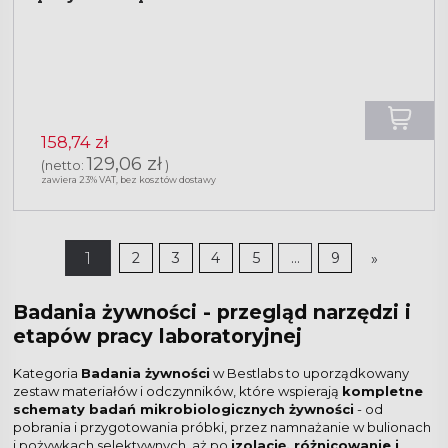
158,74 zł
129,06 zł
(netto:
)
zawiera 23% VAT, bez kosztów dostawy
1
2
3
4
5
...
9
»
Badania żywności - przegląd narzędzi i
etapów pracy laboratoryjnej
Kategoria
Badania żywności
w Bestlabs to uporządkowany
zestaw materiałów i odczynników, które wspierają
kompletne
schematy badań mikrobiologicznych żywności
- od
pobrania i przygotowania próbki, przez namnażanie w bulionach
i pożywkach selektywnych, aż po
izolację, różnicowanie i