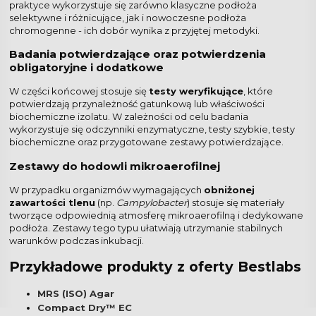
praktyce wykorzystuje się zarówno klasyczne podłoża
selektywne i różnicujące, jak i nowoczesne podłoża
chromogenne - ich dobór wynika z przyjętej metodyki.
Badania potwierdzające oraz potwierdzenia
obligatoryjne i dodatkowe
W części końcowej stosuje się
testy weryfikujące
, które
potwierdzają przynależność gatunkową lub właściwości
biochemiczne izolatu. W zależności od celu badania
wykorzystuje się odczynniki enzymatyczne, testy szybkie, testy
biochemiczne oraz przygotowane zestawy potwierdzające.
Zestawy do hodowli mikroaerofilnej
W przypadku organizmów wymagających
obniżonej
zawartości tlenu
(np.
Campylobacter
) stosuje się materiały
tworzące odpowiednią atmosferę mikroaerofilną i dedykowane
podłoża. Zestawy tego typu ułatwiają utrzymanie stabilnych
warunków podczas inkubacji.
Przykładowe produkty z oferty Bestlabs
MRS (ISO) Agar
Compact Dry™ EC