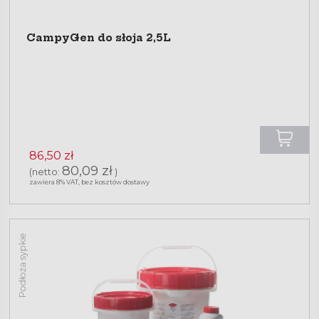
CampyGen do słoja 2,5L
86,50 zł
80,09 zł
(netto:
)
zawiera 8% VAT, bez kosztów dostawy
Podłoża sypkie