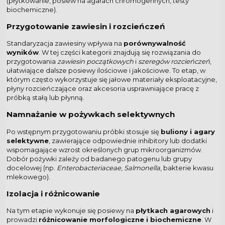
(płytkowanie, posiew na agarach chromogennych, testy
biochemiczne).
Przygotowanie zawiesin i rozcieńczeń
Standaryzacja zawiesiny wpływa na
porównywalność
wyników
. W tej części kategorii znajdują się rozwiązania do
przygotowania
zawiesin początkowych
i
szeregów rozcieńczeń
,
ułatwiające dalsze posiewy ilościowe i jakościowe. To etap, w
którym często wykorzystuje się jałowe materiały eksploatacyjne,
płyny rozcieńczające oraz akcesoria usprawniające pracę z
próbką stałą lub płynną.
Namnażanie w pożywkach selektywnych
Po wstępnym przygotowaniu próbki stosuje się
buliony i agary
selektywne
, zawierające odpowiednie inhibitory lub dodatki
wspomagające wzrost określonych grup mikroorganizmów.
Dobór pożywki zależy od badanego patogenu lub grupy
docelowej (np.
Enterobacteriaceae
,
Salmonella
, bakterie kwasu
mlekowego).
Izolacja i różnicowanie
Na tym etapie wykonuje się posiewy na
płytkach agarowych
i
prowadzi
różnicowanie morfologiczne i biochemiczne
. W