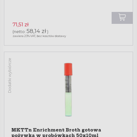
71,51 zł
58,14 zł
(netto:
)
zawiera 23% VAT, bez kosztów dostawy
Dodatki wybiórcze
MKTTn Enrichment Broth gotowa
pożywka w probówkach 50x10ml