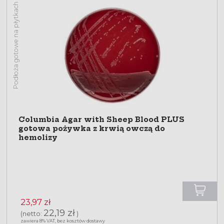
Podłoża gotowe na płytkach
Columbia Agar with Sheep Blood PLUS
gotowa pożywka z krwią owczą do
hemolizy
23,97 zł
22,19 zł
(netto:
)
zawiera 8% VAT, bez kosztów dostawy