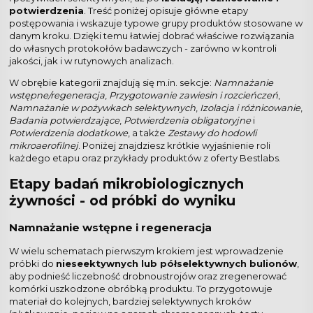
potwierdzenia
. Treść poniżej opisuje główne etapy
postępowania i wskazuje typowe grupy produktów stosowane w
danym kroku. Dzięki temu łatwiej dobrać właściwe rozwiązania
do własnych protokołów badawczych - zarówno w kontroli
jakości, jak i w rutynowych analizach.
W obrębie kategorii znajdują się m.in. sekcje:
Namnażanie
wstępne/regeneracja
,
Przygotowanie zawiesin i rozcieńczeń
,
Namnażanie w pożywkach selektywnych
,
Izolacja i różnicowanie
,
Badania potwierdzające
,
Potwierdzenia obligatoryjne
i
Potwierdzenia dodatkowe
, a także
Zestawy do hodowli
mikroaerofilnej
. Poniżej znajdziesz krótkie wyjaśnienie roli
każdego etapu oraz przykłady produktów z oferty Bestlabs.
Etapy badań mikrobiologicznych
żywności - od próbki do wyniku
Namnażanie wstępne i regeneracja
W wielu schematach pierwszym krokiem jest wprowadzenie
próbki do
nieseektywnych lub półselektywnych bulionów
,
aby podnieść liczebność drobnoustrojów oraz zregenerować
komórki uszkodzone obróbką produktu. To przygotowuje
materiał do kolejnych, bardziej selektywnych kroków