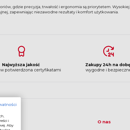
oriów, gdzie precyzja, trwałość i ergonomia są priorytetem. Wysokie
yjnej, zapewniając niezawodne rezultaty i komfort użytkowania.
Najwyższa jakość
Zakupy 24h na dob
w potwierdzona certyfikatami
wygodne i bezpieczn
ywatności
ch,
eści i
omoc
O nas
wej. Aby
otwórz