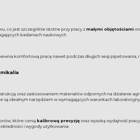
u, co jest szczególnie istotne przy pracy z
małymi objętościami
or
agających badaniach naukowych.
ewnia komfortową pracę nawet podczas długich sesji pipetowania, r
mikalia
nstrukcją oraz zastosowaniem materiałów odpornych na działanie ag
, że są idealnym narzędziem w wymagających warunkach laboratoryjny
oriów, które cenią
kalibrową precyzję
oraz wysoką wydajność pracy. 
dokładności i wygody użytkowania.