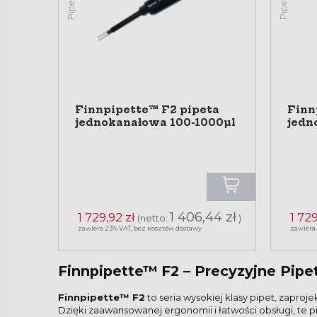
Finnpipette™ F2 pipeta
Finn
jednokanałowa 100-1000µl
jedn
1 406,44 zł
1 729,92 zł
1 729
(netto:
)
zawiera 23% VAT, bez kosztów dostawy
zawiera
Finnpipette™ F2
– Precyzyjne Pipe
Finnpipette™ F2
to seria wysokiej klasy pipet, zapro
Dzięki zaawansowanej ergonomii i łatwości obsługi, te p