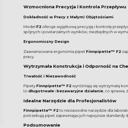
Wzmocniona Precyzja i Kontrola Przepływu
Dokładność w Pracy z Małymi Objętościami
Model
F2
oferuje wyjątkową precyzję i kontrolę przepływ
spójnych i powtarzalnych wyników, niezbędnych w wym
Ergonomiczny Design
Zaawansowana ergonomia pipet
Finnpipette™ F2
zap
pracy.
Wytrzymała Konstrukcja i Odporność na Che
Trwałość i Niezawodność
Pipety
Finnpipette™ F2
wyróżniają się wytrzymałą ko
to
długotrwałe
i
bezawaryjne działanie
, co sprawia
Idealne Narzędzie dla Profesjonalistów
Finnpipette™ F2
to niezawodne narzędzie dla laborat
potrzebują pipet zapewniających najwyższe standardy 
Podsumowanie