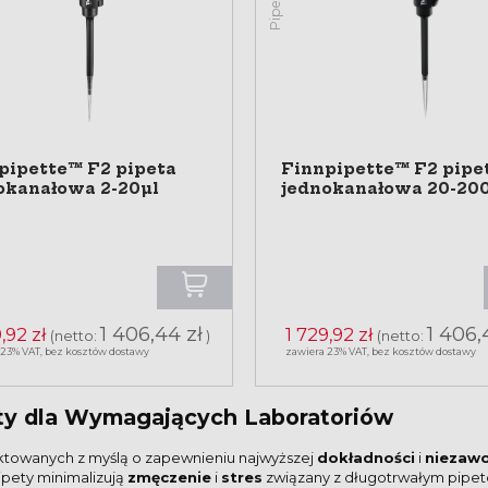
pipette™ F2 pipeta
Finnpipette™ F2 pipe
okanałowa 2-20µl
jednokanałowa 20-20
1 406,44 zł
1 406,
,92 zł
1 729,92 zł
(netto:
)
(netto:
 23% VAT, bez kosztów dostawy
zawiera 23% VAT, bez kosztów dostawy
ty dla Wymagających Laboratoriów
jektowanych z myślą o zapewnieniu najwyższej
dokładności
i
niezaw
ipety minimalizują
zmęczenie
i
stres
związany z długotrwałym pipe