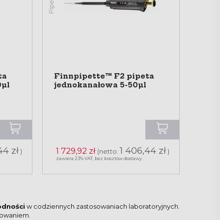
ta
Finnpipette™ F2 pipeta
0µl
jednokanałowa 5-50µl
44 zł
1 406,44 zł
1 729,92 zł
)
(netto:
)
zawiera 23% VAT, bez kosztów dostawy
odności
w codziennych zastosowaniach laboratoryjnych.
towaniem.