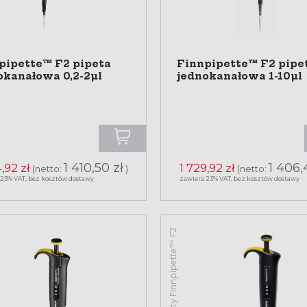
pipette™ F2 pipeta
Finnpipette™ F2 pipe
okanałowa 0,2-2µl
jednokanałowa 1-10µl
1 410,50 zł
1 406,
,92 zł
1 729,92 zł
(netto:
)
(netto:
 23% VAT, bez kosztów dostawy
zawiera 23% VAT, bez kosztów dostawy
Pipety Finnpipette™ F2