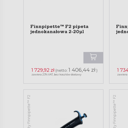
Finnpipette™ F2 pipeta
Finn
jednokanałowa 2-20µl
jedn
1 406,44 zł
1 729,92 zł
1 734
(netto:
)
zawiera 23% VAT, bez kosztów dostawy
zawiera
Pipety Finnpipette™ F2
Pipety Finnpipette™ F2