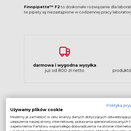
Finnpipette™ F2
to doskonałe rozwiązanie dla laborat
te pipety są niezastąpione w codziennej pracy laborator
darmowa i wygodna wysyłka
już od 800 zł netto
produktó
Polityka pr
Używamy plików cookie
Możemy je zamieścić w celu analizy danych dotyczących odwiedzający
ulepszenia naszej strony internetowej, pokazania spersonalizowanych tr
P
zapewnienia Państwu wspaniałego doświadczenia na stronie interneto
uzyskać więcej informacji na temat plików cookie, których używamy, 