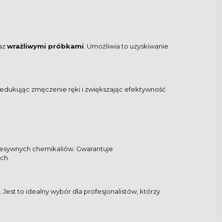
az
wrażliwymi próbkami
. Umożliwia to uzyskiwanie
edukując zmęczenie ręki i zwiększając efektywność
resywnych chemikaliów. Gwarantuje
ch.
Jest to idealny wybór dla profesjonalistów, którzy