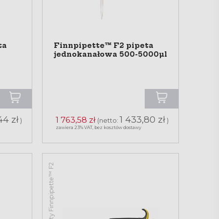
ta
Finnpipette™ F2 pipeta
jednokanałowa 500-5000µl
44 zł
1 433,80 zł
1 763,58 zł
)
(netto:
)
zawiera 23% VAT, bez kosztów dostawy
Pipety Finnpipette™ F2