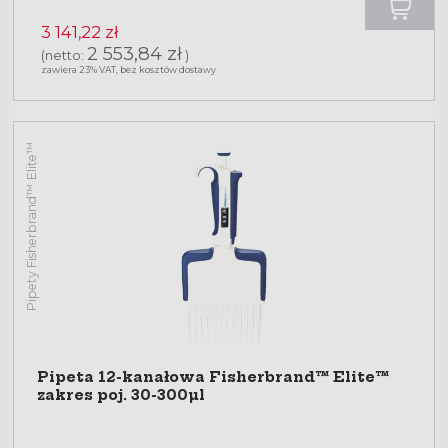
3 141,22 zł
2 553,84 zł
(netto:
)
zawiera 23% VAT, bez kosztów dostawy
Pipety Fisherbrand™ Elite™
Pipeta 12-kanałowa Fisherbrand™ Elite™
zakres poj. 30-300µl