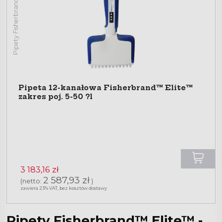
Pipety Fisherbrand™ Elite™
Pipeta 12-kanałowa Fisherbrand™ Elite™
zakres poj. 5-50 ?l
3 183,16 zł
2 587,93 zł
(netto:
)
zawiera 23% VAT, bez kosztów dostawy
Pipety Fisherbrand™ Elite™ -