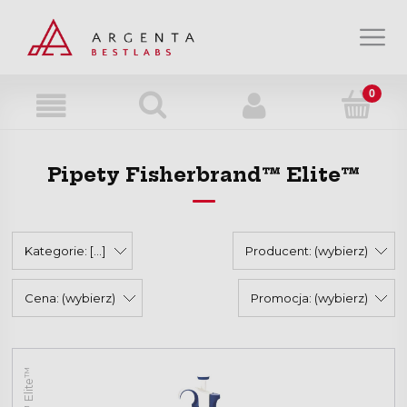
Strefa wiedzy
Strefa klienta
Pipety Fisherbrand™ Elite™
O nas
Kontakt
Kategorie: [...]
Producent: (wybierz)
Cena: (wybierz)
Promocja: (wybierz)