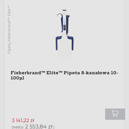
Pipety Fisherbrand™ Elite™
Fisherbrand™ Elite™ Pipeta 8-kanałowa 10-
100µl
3 141,22 zł
2 553,84 zł
(netto:
)