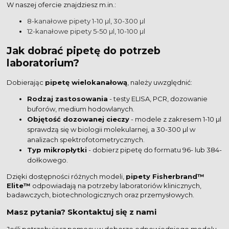
W naszej ofercie znajdziesz m.in.:
8-kanałowe pipety 1-10 µl
,
30-300 µl
12-kanałowe pipety 5-50 µl
,
10-100 µl
Jak dobrać pipetę do potrzeb
laboratorium?
Dobierając
pipetę wielokanałową
, należy uwzględnić:
Rodzaj zastosowania
- testy ELISA, PCR, dozowanie
buforów, medium hodowlanych.
Objętość dozowanej cieczy
- modele z zakresem 1-10 µl
sprawdzą się w biologii molekularnej, a 30-300 µl w
analizach spektrofotometrycznych.
Typ mikropłytki
- dobierz pipetę do formatu 96- lub 384-
dołkowego.
Dzięki dostępności różnych modeli,
pipety Fisherbrand™
Elite™
odpowiadają na potrzeby laboratoriów klinicznych,
badawczych, biotechnologicznych oraz przemysłowych.
Masz pytania? Skontaktuj się z nami
Jeśli potrzebujesz pomocy w doborze odpowiedniego modelu