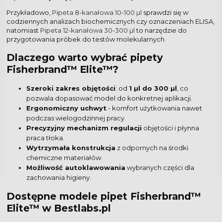
Przykładowo,
Pipeta 8-kanałowa 10-100 µl
sprawdzi się w
codziennych analizach biochemicznych czy oznaczeniach ELISA,
natomiast
Pipeta 12-kanałowa 30-300 µl
to narzędzie do
przygotowania próbek do testów molekularnych.
Dlaczego warto wybrać pipety
Fisherbrand™ Elite™?
Szeroki zakres objętości
: od
1 µl do 300 µl
, co
pozwala dopasować model do konkretnej aplikacji.
Ergonomiczny uchwyt
- komfort użytkowania nawet
podczas wielogodzinnej pracy.
Precyzyjny mechanizm regulacji
objętości i płynna
praca tłoka.
Wytrzymała konstrukcja
z odpornych na środki
chemiczne materiałów.
Możliwość autoklawowania
wybranych części dla
zachowania higieny.
Dostępne modele pipet Fisherbrand™
Elite™ w Bestlabs.pl