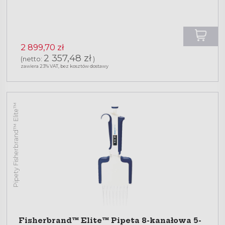
2 899,70 zł
2 357,48 zł
(netto:
)
zawiera 23% VAT, bez kosztów dostawy
Pipety Fisherbrand™ Elite™
Fisherbrand™ Elite™ Pipeta 8-kanałowa 5-