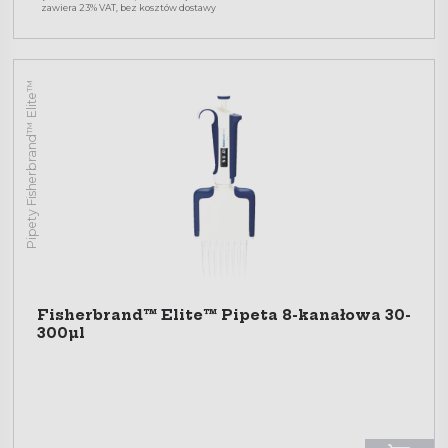
zawiera 23% VAT, bez kosztów dostawy
Pipety Fisherbrand™ Elite™
Fisherbrand™ Elite™ Pipeta 8-kanałowa 30-
300µl