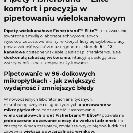
komfort i precyzja w
pipetowaniu wielokanałowym
Pipety wielokanałowe Fisherbrand™ Elite™
to rozwiązanie
stworzone z myślą o laboratoriach wykonujących
wysokoprzepustowe analizy, w których liczy się szybkość pracy,
powtarzalność wyników oraz ergonomia. Modele
8- i 12-
kanałowe
dostępne w sklepie
Bestlabs.pl
charakteryzują się
doskonałą jakością wykonania
, intuicyjną obsługą oraz
wytrzymałością na intensywne użytkowanie.
Pipetowanie w 96-dołkowych
mikropłytkach - jak zwiększyć
wydajność i zmniejszyć błędy
W nowoczesnych laboratoriach analitycznych,
mikrobiologicznych i diagnostycznych
pipetowanie w
mikropłytkach
to codzienność. Zastosowanie
wielokanałowych pipet Fisherbrand™ Elite™
pozwala na
jednoczesne dozowanie cieczy do wielu studzienek
, co
znacząco skraca czas pracy, zmniejsza ryzyko błędów ludzkich i
zapewnia
większą powtarzalność wyników
.