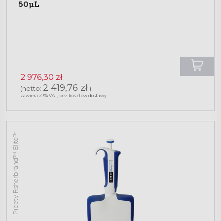
50µL
2 976,30 zł
2 419,76 zł
(netto:
)
zawiera 23% VAT, bez kosztów dostawy
Pipety Fisherbrand™ Elite™